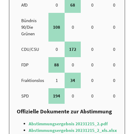
AfD
0
68
0
0
Bündnis
90/Die
108
0
0
0
Grünen
CDU/CSU
0
172
0
0
FDP
88
0
0
0
Fraktionslos
1
34
0
0
SPD
194
0
0
0
Offizielle Dokumente zur Abstimmung
Abstimmungsergebnis 20231215_2.pdf
Abstimmungsergebnis 20231215_2_xls.xlsx