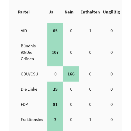
Nic
Partei
Ja
Nein
Enthalten
Ungültig
Abg
AfD
65
0
1
0
Bündnis
90/Die
107
0
0
0
Grünen
CDU/CSU
0
166
0
0
Die Linke
29
0
0
0
FDP
81
0
0
0
Fraktionslos
2
0
1
0