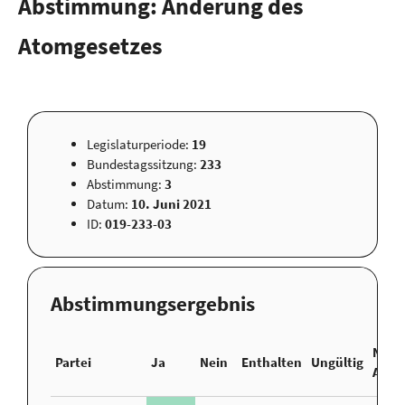
Abstimmung: Änderung des
Atomgesetzes
Legislaturperiode:
19
Bundestagssitzung:
233
Abstimmung:
3
Datum:
10. Juni 2021
ID:
019-233-03
Abstimmungsergebnis
Nicht
Partei
Ja
Nein
Enthalten
Ungültig
Abge