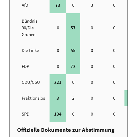
AfD
73
0
3
0
Bündnis
90/Die
0
57
0
0
Grünen
Die Linke
0
55
0
0
FDP
0
72
0
0
CDU/CSU
221
0
0
0
Fraktionslos
3
2
0
0
SPD
134
0
0
0
Offizielle Dokumente zur Abstimmung