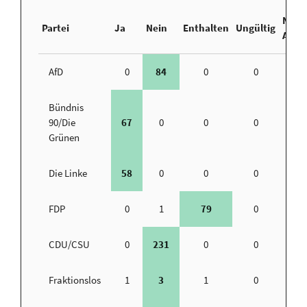
Nicht
Partei
Ja
Nein
Enthalten
Ungültig
Abge
AfD
0
84
0
0
Bündnis
90/Die
67
0
0
0
Grünen
Die Linke
58
0
0
0
FDP
0
1
79
0
CDU/CSU
0
231
0
0
Fraktionslos
1
3
1
0