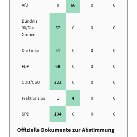
AfD
0
66
0
0
Bündnis
90/Die
57
0
0
0
Grünen
Die Linke
51
0
0
0
FDP
68
0
0
0
CDU/CSU
223
0
0
0
Fraktionslos
1
4
0
0
SPD
134
0
0
0
Offizielle Dokumente zur Abstimmung