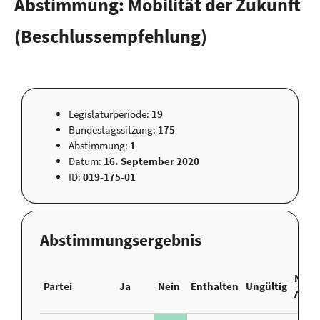
Abstimmung: Mobilität der Zukunft
(Beschlussempfehlung)
Legislaturperiode:
19
Bundestagssitzung:
175
Abstimmung:
1
Datum:
16. September 2020
ID:
019-175-01
Abstimmungsergebnis
Nicht
Partei
Ja
Nein
Enthalten
Ungültig
Abge