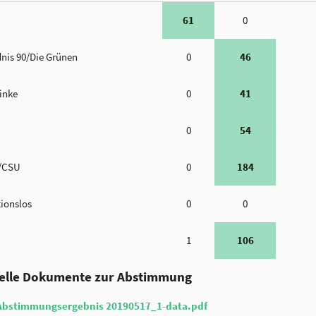
61
0
nis 90/Die Grünen
0
46
Linke
0
41
0
54
/CSU
0
184
tionslos
0
0
1
106
ielle Dokumente zur Abstimmung
Abstimmungsergebnis 20190517_1-data.pdf