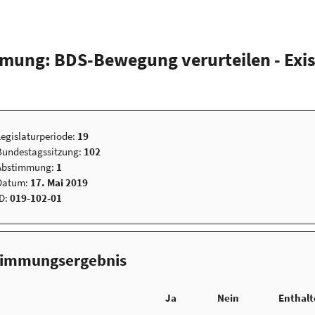
mung: BDS-Bewegung verurteilen - Exist
Legislaturperiode:
19
Bundestagssitzung:
102
Abstimmung:
1
Datum:
17. Mai 2019
ID:
019-102-01
timmungsergebnis
Ja
Nein
Enthal