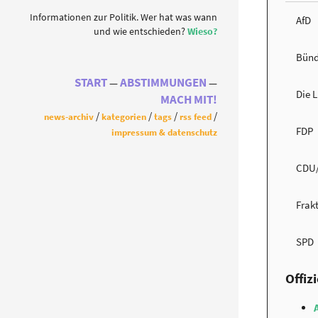
Informationen zur Politik. Wer hat was wann
AfD
und wie entschieden?
Wieso?
Bünd
START
ABSTIMMUNGEN
Die 
MACH MIT!
news-archiv
kategorien
tags
rss feed
FDP
impressum & datenschutz
CDU
Frak
SPD
Offiz