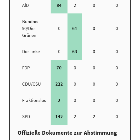
AfD
84
2
0
0
Bündnis
90/Die
0
61
0
0
Grünen
Die Linke
0
63
0
0
FDP
70
0
0
0
CDU/CSU
222
0
0
0
Fraktionslos
2
0
0
0
SPD
142
2
2
0
Offizielle Dokumente zur Abstimmung