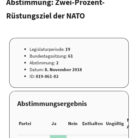
Abstimmung: Zwei-Prozent-
Rüstungsziel der NATO
Legislaturperiode:
19
Bundestagssitzung:
61
Abstimmung:
2
Datum:
8. November 2018
ID:
019-061-02
Abstimmungsergebnis
Nicht
Partei
Ja
Nein
Enthalten
Ungültig
Abge