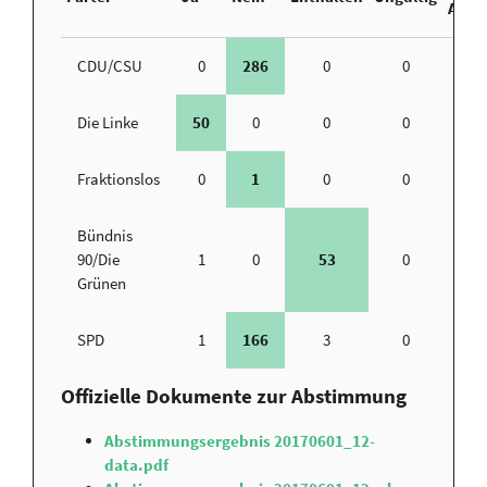
Abge
CDU/CSU
0
286
0
0
Die Linke
50
0
0
0
Fraktionslos
0
1
0
0
Bündnis
90/Die
1
0
53
0
Grünen
SPD
1
166
3
0
Offizielle Dokumente zur Abstimmung
Abstimmungsergebnis 20170601_12-
data.pdf