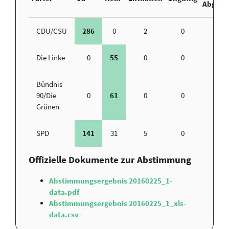
Abgege
CDU/CSU
286
0
2
0
22
Die Linke
0
55
0
0
9
Bündnis
90/Die
0
61
0
0
2
Grünen
SPD
141
31
5
0
16
Offizielle Dokumente zur Abstimmung
Abstimmungsergebnis 20160225_1-
data.pdf
Abstimmungsergebnis 20160225_1_xls-
data.csv