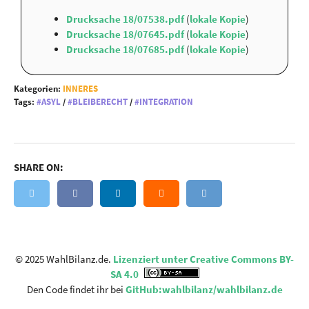
Drucksache 18/07538.pdf
(
lokale Kopie
)
Drucksache 18/07645.pdf
(
lokale Kopie
)
Drucksache 18/07685.pdf
(
lokale Kopie
)
Kategorien:
INNERES
Tags:
ASYL
/
BLEIBERECHT
/
INTEGRATION
SHARE ON:
© 2025 WahlBilanz.de.
Lizenziert unter Creative Commons BY-
SA 4.0
Den Code findet ihr bei
GitHub:wahlbilanz/wahlbilanz.de