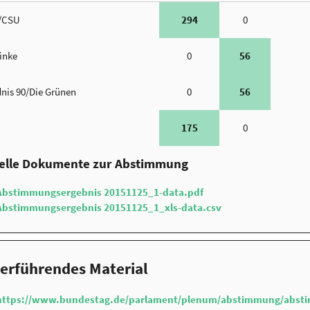
/CSU
294
0
Linke
0
56
nis 90/Die Grünen
0
56
175
0
ielle Dokumente zur Abstimmung
Abstimmungsergebnis 20151125_1-data.pdf
Abstimmungsergebnis 20151125_1_xls-data.csv
erführendes Material
https://www.bundestag.de/parlament/plenum/abstimmung/abst