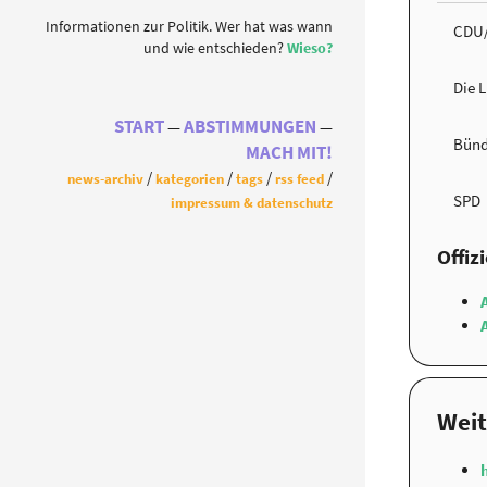
Informationen zur Politik. Wer hat was wann
CDU
und wie entschieden?
Wieso?
Die 
START
ABSTIMMUNGEN
Bünd
MACH MIT!
news-archiv
kategorien
tags
rss feed
SPD
impressum & datenschutz
Offiz
Weit