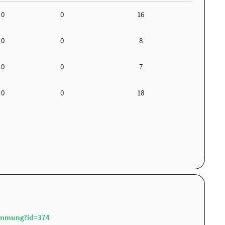
0
0
16
0
0
8
0
0
7
0
0
18
immung?id=374