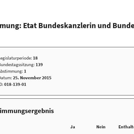
mung: Etat Bundeskanzlerin und Bund
Legislaturperiode:
18
Bundestagssitzung:
139
Abstimmung:
1
Datum:
25. November 2015
ID:
018-139-01
timmungsergebnis
Ja
Nein
Enthal