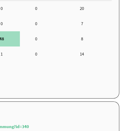
0
0
20
0
0
7
48
0
8
1
0
14
immung?id=340