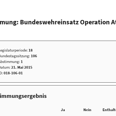
mung: Bundeswehreinsatz Operation A
Legislaturperiode:
18
Bundestagssitzung:
106
Abstimmung:
1
Datum:
21. Mai 2015
ID:
018-106-01
timmungsergebnis
Ja
Nein
Enthal