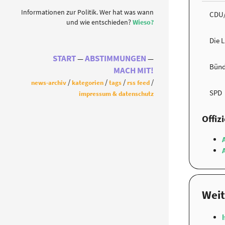
Informationen zur Politik. Wer hat was wann
CDU
und wie entschieden?
Wieso?
Die 
START
ABSTIMMUNGEN
Bünd
MACH MIT!
news-archiv
kategorien
tags
rss feed
SPD
impressum & datenschutz
Offiz
Weit