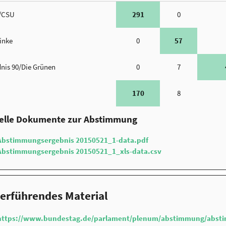
/CSU
291
0
Linke
0
57
nis 90/Die Grünen
0
7
170
8
ielle Dokumente zur Abstimmung
Abstimmungsergebnis 20150521_1-data.pdf
Abstimmungsergebnis 20150521_1_xls-data.csv
erführendes Material
https://www.bundestag.de/parlament/plenum/abstimmung/abst