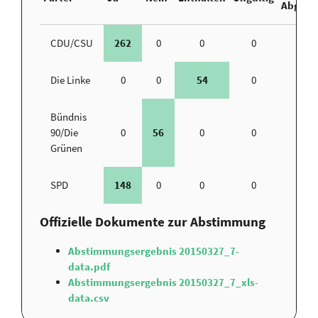
Abgege
CDU/CSU
262
0
0
0
49
Die Linke
0
0
54
0
10
Bündnis
90/Die
0
56
0
0
7
Grünen
SPD
148
0
0
0
45
Offizielle Dokumente zur Abstimmung
Abstimmungsergebnis 20150327_7-
data.pdf
Abstimmungsergebnis 20150327_7_xls-
data.csv