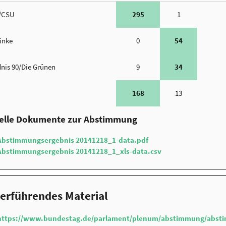
/CSU
295
1
Linke
0
54
nis 90/Die Grünen
9
34
168
13
ielle Dokumente zur Abstimmung
Abstimmungsergebnis 20141218_1-data.pdf
Abstimmungsergebnis 20141218_1_xls-data.csv
erführendes Material
https://www.bundestag.de/parlament/plenum/abstimmung/abst