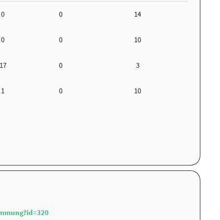
0
0
14
0
0
10
17
0
3
1
0
10
immung?id=320