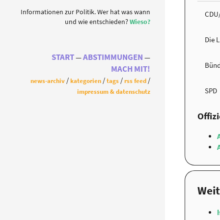
Informationen zur Politik. Wer hat was wann
CDU
und wie entschieden?
Wieso?
Die 
START
ABSTIMMUNGEN
Bünd
MACH MIT!
news-archiv
kategorien
tags
rss feed
SPD
impressum & datenschutz
Offiz
Weit