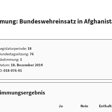
mung: Bundeswehreinsatz in Afghanis
Legislaturperiode:
18
Bundestagssitzung:
76
Abstimmung:
1
Datum:
18. Dezember 2014
ID:
018-076-01
timmungsergebnis
Ja
Nein
Enthal