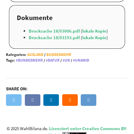
Dokumente
Drucksache 18/03006.pdf
(
lokale Kopie
)
Drucksache 18/03193.pdf
(
lokale Kopie
)
Kategorien:
AUSLAND
/
BUNDESWEHR
Tags:
BUNDESWEHR
/
DAFUR
/
UN
/
UNAMID
SHARE ON:
© 2025 WahlBilanz.de.
Lizenziert unter Creative Commons BY-