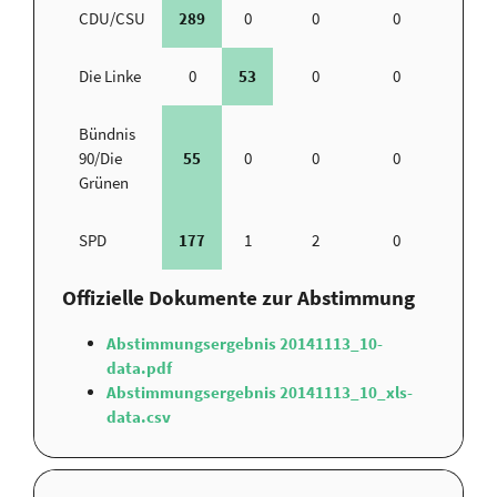
CDU/CSU
289
0
0
0
22
Die Linke
0
53
0
0
11
Bündnis
90/Die
55
0
0
0
8
Grünen
SPD
177
1
2
0
13
Offizielle Dokumente zur Abstimmung
Abstimmungsergebnis 20141113_10-
data.pdf
Abstimmungsergebnis 20141113_10_xls-
data.csv