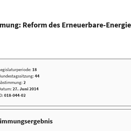
mung: Reform des Erneuerbare-Energie
Legislaturperiode:
18
Bundestagssitzung:
44
Abstimmung:
2
Datum:
27. Juni 2014
ID:
018-044-02
timmungsergebnis