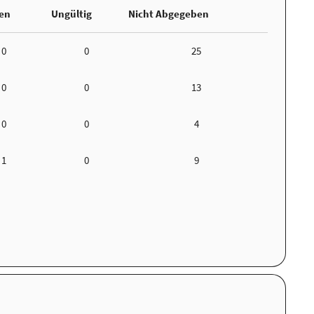
ten
Ungültig
Nicht Abgegeben
0
0
25
0
0
13
0
0
4
1
0
9