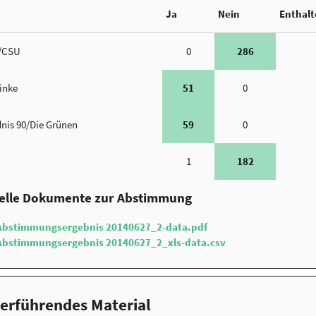
Ja
Nein
Enthal
/CSU
0
286
Linke
51
0
nis 90/Die Grünen
59
0
1
182
ielle Dokumente zur Abstimmung
Abstimmungsergebnis 20140627_2-data.pdf
Abstimmungsergebnis 20140627_2_xls-data.csv
erführendes Material