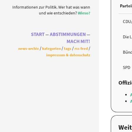
Partei
Informationen zur Politik. Wer hat was wann
und wie entschieden?
Wieso?
CDU
START
ABSTIMMUNGEN
Die 
MACH MIT!
news-archiv
kategorien
tags
rss feed
Bünd
impressum & datenschutz
SPD
Offiz
Weit