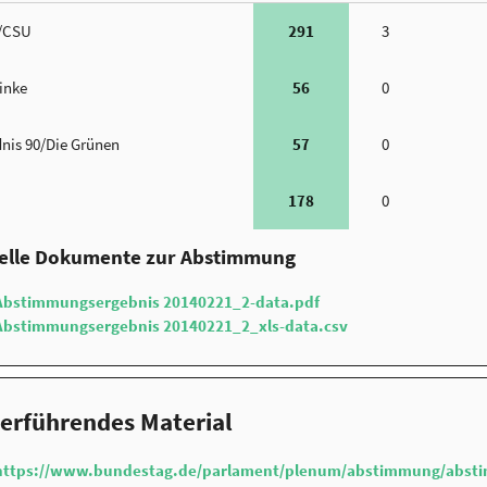
/CSU
291
3
Linke
56
0
nis 90/Die Grünen
57
0
178
0
ielle Dokumente zur Abstimmung
Abstimmungsergebnis 20140221_2-data.pdf
Abstimmungsergebnis 20140221_2_xls-data.csv
erführendes Material
https://www.bundestag.de/parlament/plenum/abstimmung/abst