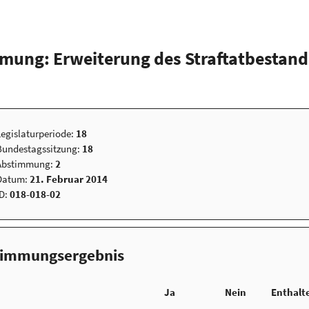
mung: Erweiterung des Straftatbestan
Legislaturperiode:
18
Bundestagssitzung:
18
Abstimmung:
2
Datum:
21. Februar 2014
ID:
018-018-02
timmungsergebnis
Ja
Nein
Enthalt