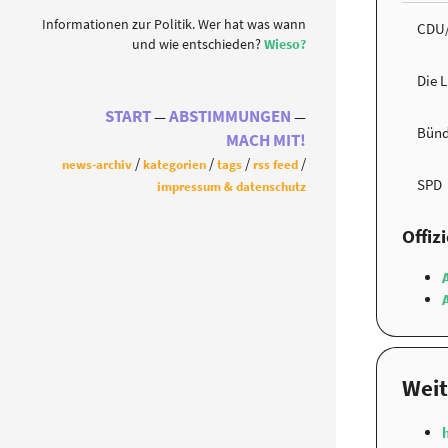
Informationen zur Politik. Wer hat was wann
CDU
und wie entschieden?
Wieso?
Die 
START
ABSTIMMUNGEN
Bünd
MACH MIT!
news-archiv
kategorien
tags
rss feed
SPD
impressum & datenschutz
Offiz
Weit