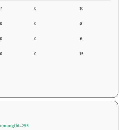
7
0
10
0
0
8
0
0
6
0
0
15
immung?id=255